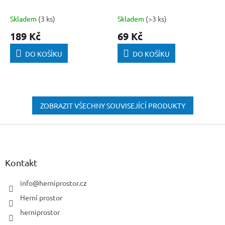
Skladem
(3 ks)
Skladem
(>3 ks)
189 Kč
69 Kč
DO KOŠÍKU
DO KOŠÍKU
ZOBRAZIT VŠECHNY SOUVISEJÍCÍ PRODUKTY
Z
á
p
a
Kontakt
t
í
info
@
herniprostor.cz
Herní prostor
herniprostor