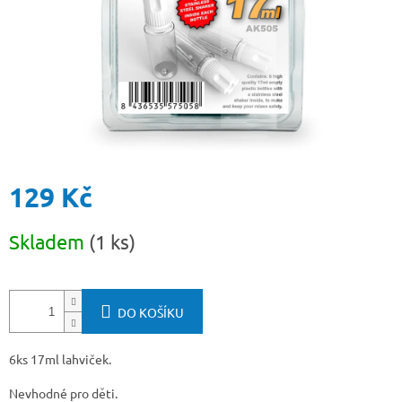
129 Kč
Měrná
Skladem
(1 ks)
cena:
DO KOŠÍKU
6ks 17ml lahviček.
Nevhodné pro děti.