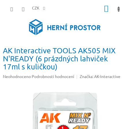
Přejít
NÁKUP
na
CZK
obsah
KOŠÍK
AK Interactive TOOLS AK505 MIX
N'READY (6 prázdných lahviček
17ml s kuličkou)
Průměrné
Neohodnoceno
Podrobnosti hodnocení
Značka:
AK-Interactive
hodnocení
produktu
je
0,0
z
5
hvězdiček.