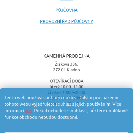
PŮJČOVNA
PROVOZNÍ ŘÁD PŮJČOVNY
KAMENNÁ PRODEJNA
Žižkova 336,
272 01 Kladno
OTEVÍRACÍ DOBA
úterý 10:00–12:00
čtvrtek 14:00–20:00
Tento web používá soubory cookies. Dalším procházením
pátek 14:00–20:00
sobota 14:00–20:00
tohoto webu vyjadřujete souhlas s jejich používáním. Více
informací
zde
. Pokud nebudete souhlasit, některé doplňkové
funkce obchodu nebudou dostupné.