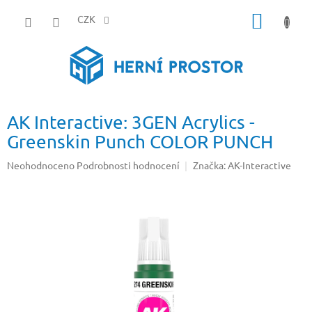
Přejít
NÁKUP
na
CZK
obsah
KOŠÍK
AK Interactive: 3GEN Acrylics -
Greenskin Punch COLOR PUNCH
Průměrné
Neohodnoceno
Podrobnosti hodnocení
Značka:
AK-Interactive
hodnocení
produktu
je
0,0
z
5
hvězdiček.