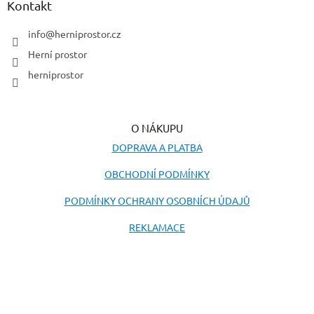
a
Kontakt
t
í
info
@
herniprostor.cz
Herní prostor
herniprostor
O NÁKUPU
DOPRAVA A PLATBA
OBCHODNÍ PODMÍNKY
PODMÍNKY OCHRANY OSOBNÍCH ÚDAJŮ
REKLAMACE