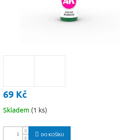
69 Kč
Měrná
Skladem
(1 ks)
cena:
DO KOŠÍKU