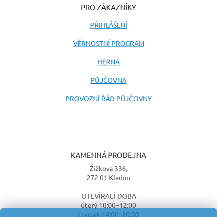
PRO ZÁKAZNÍKY
PŘIHLÁŠENÍ
VĚRNOSTNÍ PROGRAM
HERNA
PŮJČOVNA
PROVOZNÍ ŘÁD PŮJČOVNY
KAMENNÁ PRODEJNA
Žižkova 336,
272 01 Kladno
OTEVÍRACÍ DOBA
úterý 10:00–12:00
čtvrtek 14:00–20:00