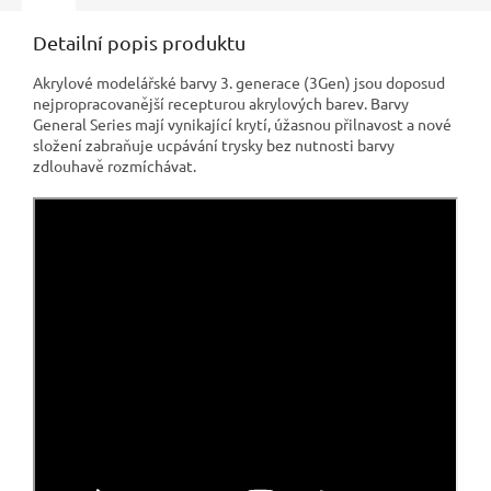
Detailní popis produktu
Akrylové modelářské barvy 3. generace (3Gen) jsou doposud
nejpropracovanější recepturou akrylových barev. Barvy
General Series mají vynikající krytí, úžasnou přilnavost a nové
složení zabraňuje ucpávání trysky bez nutnosti barvy
zdlouhavě rozmíchávat.