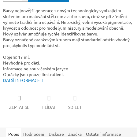
Barvy nejnovější generace s novým technologicky vynikajícím
složením pro malování štětcem a airbrushem, čímž se při zředění
vyhnete tradičnímu ucpávání. Netoxický, velmi vysoká pigmentace,
kryvost a odolnost pro modely, miniatury a modelování obecně.
Nový uzávěr umožňuje rychle identifikovat barvu.
Barvy označené oranžovým kruhem mají standardní odstín vhodný
pro jakýkoliv typ modelářství..
Objem: 17 ml.
Nevhodné pro děti.
Informace nejsou v českém jazyce.
Obrázky jsou pouze ilustrativní.
DALŠÍ INFORMACE
ZEPTAT SE
HLÍDAT
SDÍLET
Popis
Hodnocení
Diskuze
Značka
Ostatní informace