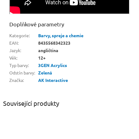
Doplňkové parametry
Kategorie
:
Barvy, spreje a chemie
EAN
:
8435568342323
Jazyk
:
angličtina
Věk
:
12+
Typ barvy
:
3GEN Acrylics
Odstín barvy
:
Zelená
Značka
:
AK Interactive
Související produkty