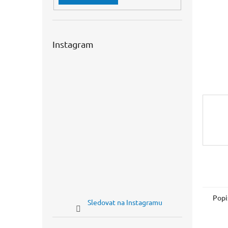
n
e
l
Instagram
Popi
Sledovat na Instagramu