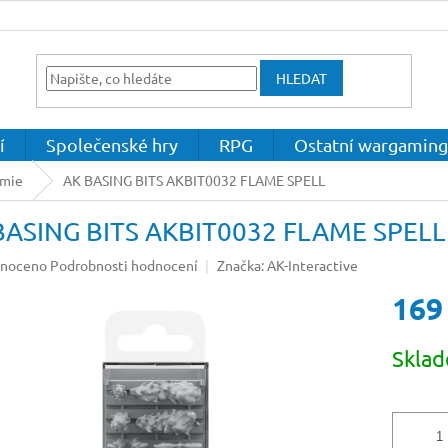
HLEDAT
í
Společenské hry
RPG
Ostatní wargaming
emie
AK BASING BITS AKBIT0032 FLAME SPELL
BASING BITS AKBIT0032 FLAME SPELL
né
noceno
Podrobnosti hodnocení
Značka:
AK-Interactive
ení
169
u
Měrná
Skla
cena:
ek.