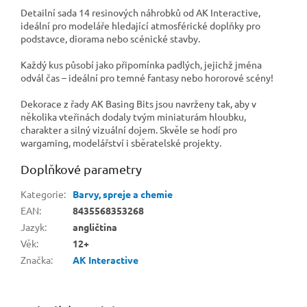
Detailní sada 14 resinových náhrobků od AK Interactive,
ideální pro modeláře hledající atmosférické doplňky pro
podstavce, diorama nebo scénické stavby.
Každý kus působí jako připomínka padlých, jejichž jména
odvál čas – ideální pro temné fantasy nebo hororové scény!
Dekorace z řady AK Basing Bits jsou navrženy tak, aby v
několika vteřinách dodaly tvým miniaturám hloubku,
charakter a silný vizuální dojem. Skvěle se hodí pro
wargaming, modelářství i sběratelské projekty.
Doplňkové parametry
Kategorie
:
Barvy, spreje a chemie
EAN
:
8435568353268
Jazyk
:
angličtina
Věk
:
12+
Značka
:
AK Interactive