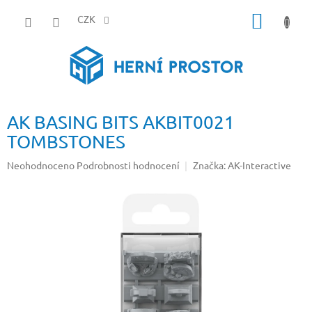
Přejít
NÁKUP
na
CZK
obsah
KOŠÍK
AK BASING BITS AKBIT0021
TOMBSTONES
Průměrné
Neohodnoceno
Podrobnosti hodnocení
Značka:
AK-Interactive
hodnocení
produktu
je
0,0
z
5
hvězdiček.