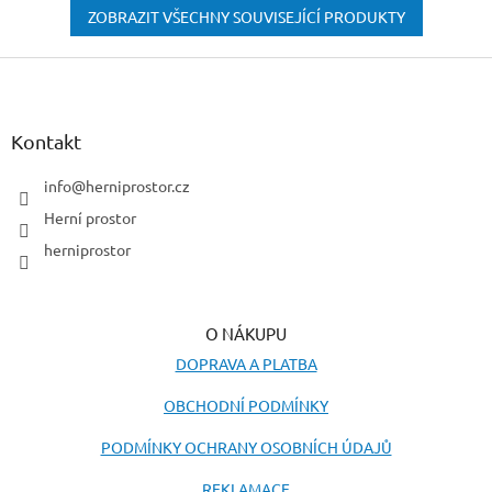
ZOBRAZIT VŠECHNY SOUVISEJÍCÍ PRODUKTY
Z
á
p
a
Kontakt
t
í
info
@
herniprostor.cz
Herní prostor
herniprostor
O NÁKUPU
DOPRAVA A PLATBA
OBCHODNÍ PODMÍNKY
PODMÍNKY OCHRANY OSOBNÍCH ÚDAJŮ
REKLAMACE