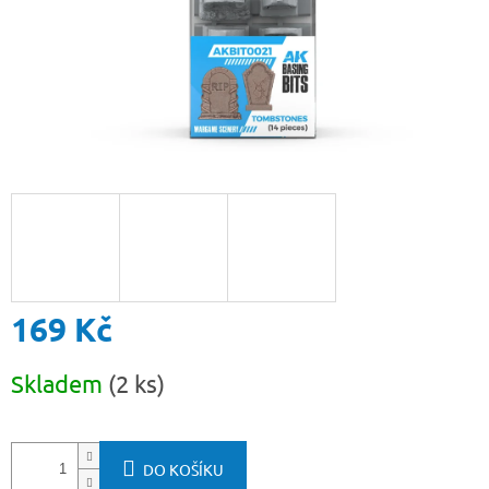
169 Kč
Měrná
Skladem
(2 ks)
cena:
DO KOŠÍKU