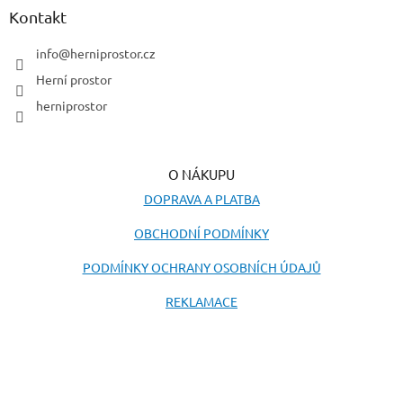
p
a
Kontakt
i
t
s
í
info
@
herniprostor.cz
u
Herní prostor
herniprostor
O NÁKUPU
DOPRAVA A PLATBA
OBCHODNÍ PODMÍNKY
PODMÍNKY OCHRANY OSOBNÍCH ÚDAJŮ
REKLAMACE