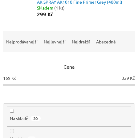
AK SPRAY AK1010 Fine Primer Grey (400ml)
Skladem
(1 ks)
299 Kč
Ř
a
Nejprodávanější
Nejlevnější
Nejdražší
Abecedně
z
e
n
Cena
í
p
169
Kč
329
Kč
r
o
d
u
k
t
Na skladě
20
ů