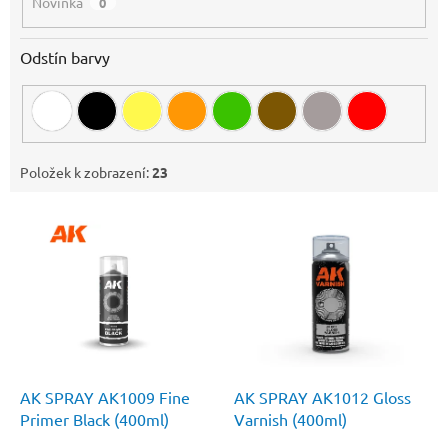
Novinka
0
Odstín barvy
Položek k zobrazení:
23
V
ý
p
i
s
p
r
o
d
AK SPRAY AK1009 Fine
AK SPRAY AK1012 Gloss
u
Primer Black (400ml)
Varnish (400ml)
k