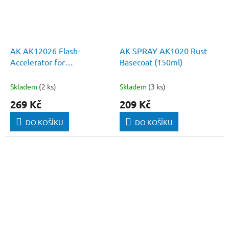
AK AK12026 Flash-
AK SPRAY AK1020 Rust
Accelerator for
Basecoat (150ml)
cyanoacrylate glue (150ml)
SPRAY
Skladem
(2 ks)
Skladem
(3 ks)
269 Kč
209 Kč
DO KOŠÍKU
DO KOŠÍKU