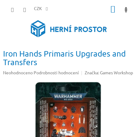
Přejít
NÁKUP
na
CZK
obsah
KOŠÍK
Iron Hands Primaris Upgrades and
Transfers
Průměrné
Neohodnoceno
Podrobnosti hodnocení
Značka:
Games Workshop
hodnocení
produktu
je
0,0
z
5
hvězdiček.