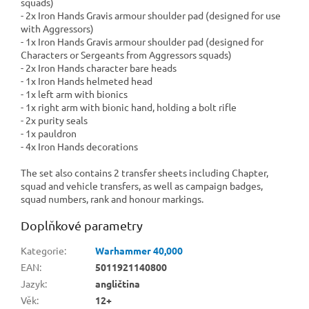
squads)
- 2x Iron Hands Gravis armour shoulder pad (designed for use
with Aggressors)
- 1x Iron Hands Gravis armour shoulder pad (designed for
Characters or Sergeants from Aggressors squads)
- 2x Iron Hands character bare heads
- 1x Iron Hands helmeted head
- 1x left arm with bionics
- 1x right arm with bionic hand, holding a bolt rifle
- 2x purity seals
- 1x pauldron
- 4x Iron Hands decorations
The set also contains 2 transfer sheets including Chapter,
squad and vehicle transfers, as well as campaign badges,
squad numbers, rank and honour markings.
Doplňkové parametry
Kategorie
:
Warhammer 40,000
EAN
:
5011921140800
Jazyk
:
angličtina
Věk
:
12+