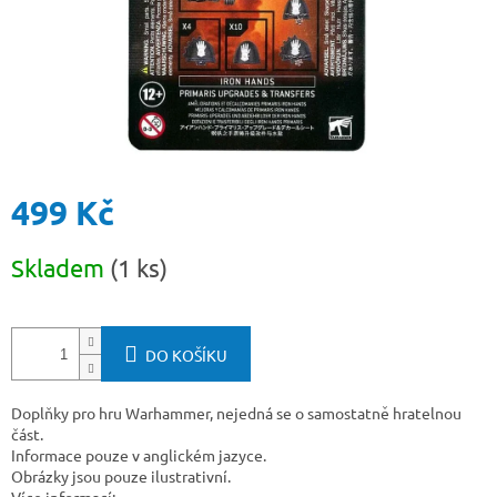
499 Kč
Měrná
Skladem
(1 ks)
cena:
DO KOŠÍKU
Doplňky pro hru Warhammer, nejedná se o samostatně hratelnou
část.
Informace pouze v anglickém jazyce.
Obrázky jsou pouze ilustrativní.