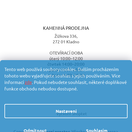
KAMENNÁ PRODEJNA
Žižkova 336,
272 01 Kladno
OTEVÍRACÍ DOBA
úterý 10:00–12:00
čtvrtek 14:00–20:00
Tento web používá soubory cookies. Dalším procházením
pátek 14:00–20:00
sobota 14:00–20:00
tohoto webu vyjadřujete souhlas s jejich používáním. Více
informací
zde
. Pokud nebudete souhlasit, některé doplňkové
funkce obchodu nebudou dostupné.
Nastavení
Vytvořil Shoptet
Odmítnout
Souhlasím
Copyright 2026
Herní prostor
. Všechna práva vyhrazena.