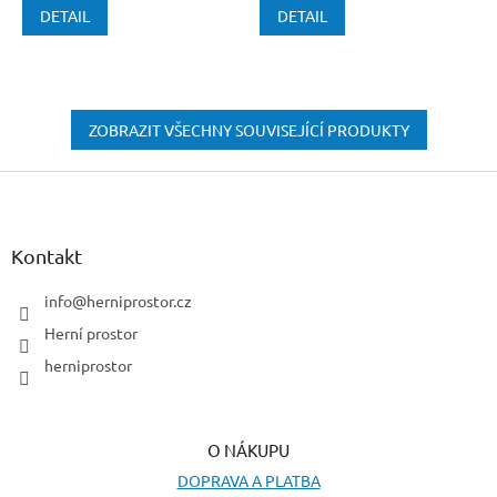
DETAIL
DETAIL
ZOBRAZIT VŠECHNY SOUVISEJÍCÍ PRODUKTY
Z
á
p
a
Kontakt
t
í
info
@
herniprostor.cz
Herní prostor
herniprostor
O NÁKUPU
DOPRAVA A PLATBA